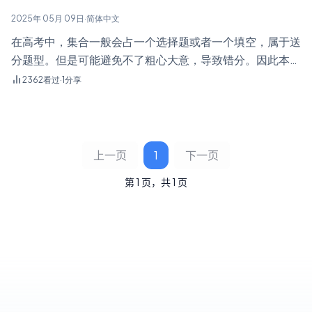
2025年 05月 09日
·
简体中文
在高考中，集合一般会占一个选择题或者一个填空，属于送
分题型。但是可能避免不了粗心大意，导致错分。因此本篇
文章介绍了集合的概念及其性质，以及集合间的基本关系、
2362
看过
·
1
分享
子集个数、集合的基本运算等内容。
上一页
1
下一页
第 1 页，共 1 页