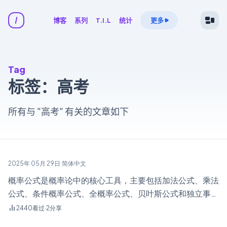
博客
系列
T.I.L
统计
更多
Tag
标签：高考
所有与 "高考" 有关的文章如下
2025年 05月 29日
·
简体中文
‌概率公式是概率论中的核心工具，主要包括加法公式、乘法
公式、条件概率公式、全概率公式、贝叶斯公式和独立事件
公式等‌。这些公式用于计算不同情境下事件发生的概率，涵
2440
看过
·
2
分享
盖从基本事件到复杂事件的概率计算需求。