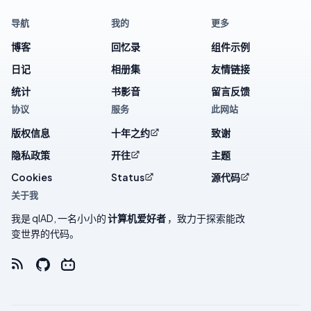
导航
我的
更多
博客
回忆录
组件示例
日记
相册集
友情链接
统计
书影音
留言反馈
协议
服务
此网站
版权信息
十年之约
致谢
隐私政策
开往
主题
Cookies
Status
源代码
关于我
我是 qlAD, 一名小小的
计算机爱好者
，致力于探索能改
变世界的代码。