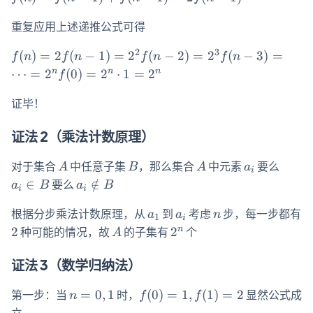
=
重复应用上述递推公式可得
f(n-
1) +
2
3
f(n) =
(
)
=
2
(
−
1
)
=
2
(
−
2
)
=
2
(
−
3
)
=
f
n
f
n
f
n
f
n
f(n-
2f(n-1)
n
n
n
⋯
=
2
(
0
)
=
2
⋅
1
=
2
1) =
f
=
2f(n-
2^2f(n-
证毕！
1)
2) =
2^3f(n-
证法 2（乘法计数原理）
3) =
A
B
A
a_i
a_i
对于集合
中任意子集
，那么集合
中元素
要么
\dots
A
B
A
a
i
\in
=
a_i
∈
要么
∈
/
a
B
a
B
i
i
B
2^nf(0)
\notin
a_1
a_i
n
根据分步乘法计数原理，从
到
考虑
步，每一步都有
= 2^n
B
a
a
n
1
i
2
A
2^n
\cdot 1
n
2
种可能的情况，故
的子集有
2
个
A
= 2^n
证法 3（数学归纳法）
n=0,1
f(0)=1,f(1)=2
第一步：当
=
0
,
1
时，
(
0
)
=
1
,
(
1
)
=
2
显然公式成
n
f
f
立