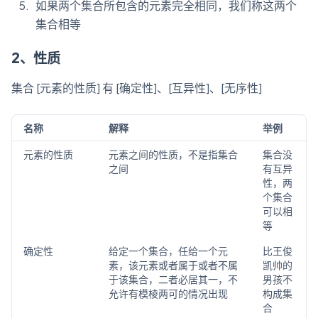
如果两个集合所包含的元素完全相同，我们称这两个
集合相等
2、性质
集合 [元素的性质] 有 [确定性]、[互异性]、[无序性]
名称
解释
举例
元素的性质
元素之间的性质，不是指集合
集合没
之间
有互异
性，两
个集合
可以相
等
确定性
给定一个集合，任给一个元
比王俊
素，该元素或者属于或者不属
凯帅的
于该集合，二者必居其一，不
男孩不
允许有模棱两可的情况出现
构成集
合