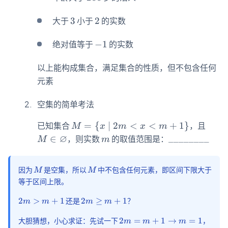
3
2
大于
3
小于
2
的实数
-1
绝对值等于
−
1
的实数
以上能构成集合，满足集合的性质，但不包含任何
元素
空集的简单考法
M =
M \i
已知集合
=
{
∣
2
<
<
+
1
}
，且
M
x
m
x
m
\{ x
\var
∅
m
\_\_\_\_\_\
∈
，则实数
的取值范围是：
________
M
m
\mid
2m
M
M
因为
是空集，所以
中不包含任何元素，即区间下限大于
< x
M
M
等于区间上限。
< m
+ 1
2m
2m
2
>
+
1
还是
2
≥
+
1
？
m
m
m
m
\}
>
\geq
2m = m + 1
m
m +
大胆猜想，小心求证：先试一下
2
=
+
1
→
=
1
，
m
m
m