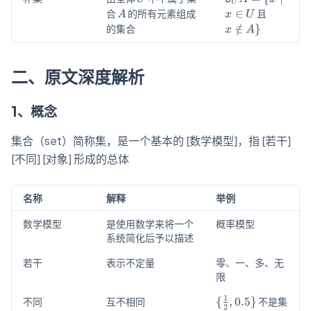
U
x \in
A = \{x \mid x
A
x
合
的所有元素组成
∈
且
A
x
U
A
\in U
\notin
的集合
∈
/
}
x
A
A\}
二、原文深度解析
1、概念
集合（set）简称集，是一个基本的 [数学模型]，指 [若干]
[不同] [对象] 形成的总体
名称
解释
举例
数学模型
是使用数学来将一个
概率模型
系统简化后予以描述
若干
表示不定量
零、一、多、无
限
1
\
不同
互不相同
{
,
0.5
}
不是集
2