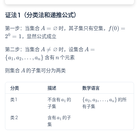
证法 1（分类法和递推公式）
A =
∅
f(0)=2^0=
第一步：当集合
=
时，其子集只有空集，
(
0
)
=
A
f
\varnothing
0
2
=
1
，显然公式成立
A \ne
∅
A = \
第二步：当集合

=
时，设集合
=
A
A
\varnothing
{a_1,
n
{
,
,
…
,
}
含有
个元素
a
a
a
n
1
2
n
a_2,
A
\dots,
则集合
的子集可分为两类
A
a_n\}
分类
描述
数学语言
a_1
\
类 1
不含有
的
{
,
,
…
,
}
的所
a
a
a
a
1
2
3
n
{a_2,
子集
有子集
a_3,
a_1
类 2
含有
的子
\dots,
a
1
a_n\}
集