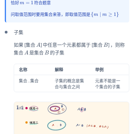
\rightarrow
+
1
m
恰好
=
1
符合题意
m
m = 1
1
=
\{ m
1
问取值范围时要用集合来答，即取值范围是
{
∣
≥
1
}
m
m
\mid
m
\geq
子集
1 \}
A
B
如果 [集合
] 中任意一个元素都属于 [集合
] ，则称
A
B
A
B
集合
是集合
的子集
A
B
名称
解释
举例
集合…集合
子集的概念是集
元素不能是一
合与集合之间
个集合的子集