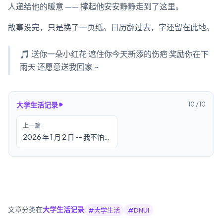
人递给他的暖意 —— 撑起他安安静静走到了这里。
故事没完，只是换了一页纸。日历翻过去，字还留在此地。
🎵 送你一朵小红花 遮住你今天新添的伤疤 奖励你在下
雨天 还愿意送我回家 ~
大学生活记录
10
/
10
上一篇
2026 年 1 月 2 日 -- 我不怕
冷，因为我内心炽热
【2025 年度总结】（大学
生活记录）
文章分类在
大学生活记录
#
大学生活
#
DNUI