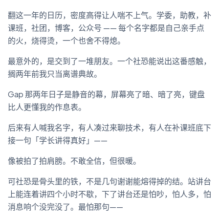
翻这一年的日历，密度高得让人喘不上气。学委，助教，补
课班，社团，博客，公众号 —— 每个名字都是自己亲手点
的火，烧得烫，一个也舍不得熄。
最意外的，是交到了一堆朋友。一个社恐能说出这番感触，
搁两年前我只当离谱典故。
Gap 那两年日子是静音的幕，屏幕亮了暗、暗了亮，键盘
比人更懂我的作息表。
后来有人喊我名字，有人凑过来聊技术，有人在补课班底下
接一句「学长讲得真好」——
像被拍了拍肩膀。不敢全信，但很暖。
可社恐是骨头里的铁，不是几句谢谢能熔得掉的结。站讲台
上能连着讲四个小时不歇，下了讲台还是怕吵，怕人多，怕
消息响个没完没了。最怕那句——