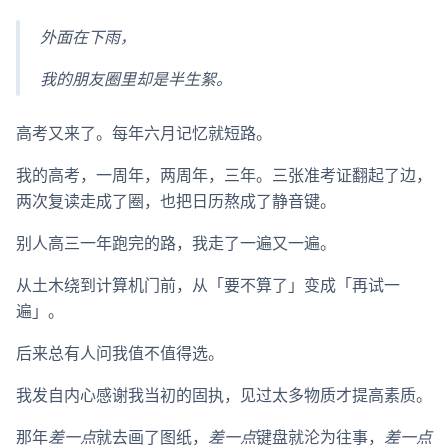
外面在下雨，
我的朋友圈里却是半生絮。
高考又来了。每年六月记忆就短路。
我的高考，一周年，两周年，三年。三张准考证翻起了边，
两次复读走成了圈，也把日历熬成了静音键。
别人高三一年跑完的路，我走了一遍又一遍。
从土木绕到计算机门前，从「要不算了」变成「再试一
遍」。
后来总有人问我值不值得选。
我发自内心感谢我当初的固执，见过太多物质才提高素质。
那年
差一点
就去画了图纸，
差一点
键盘就沦为往事，
差一点