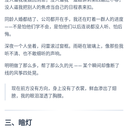
没人逼我把别人的焦虑当自己的日程表来扣。
同龄人婚都结了、公司都开在手，我还在盯着一群人的进度
——不是怕他们学不会，是怕他们以后连说都没人听、怕后
悔。
深夜一个人坐着，闷雷滚过窗框。雨砸在玻璃上，像那些我
听不清、也不敢细听的声响。
明明做了那么多，帮了那么久的光 —— 某个瞬间却像断了
线的风筝四处晃。
现在前方没有方向，身上没有了衣裳，鲜血渗出了翅
膀，我的眼泪湿透了胸膛。
三、暗灯