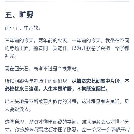
五、旷野
雨小了，雷声软。
三年前的今天，两年前的今天，一年前的今天。我坐在不同
的考场里面，攥着同一支笔杆，以为几张卷子会把一辈子都
判完。
现在回头看，高考不过是个换乘站。
所以想跟今年考场里的你们喊：
尽情贪恋此间高中片段，不
必惶忧来日波澜，人生本是旷野，不拘既定圈栏。
出人头地是不断被现实教育的过程，这过程见鬼说鬼话，见
人要说做人。
这些道理，
摔过
才懂里面藏的学问，
被人误解之后
才懂了分
寸，
付出换来沉默之后
才懂了隐忍，
在一个又一个不想开口