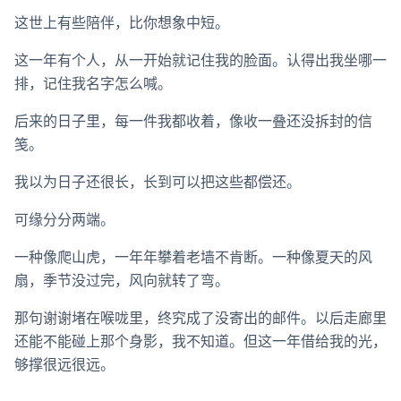
这世上有些陪伴，比你想象中短。
这一年有个人，从一开始就记住我的脸面。认得出我坐哪一
排，记住我名字怎么喊。
后来的日子里，每一件我都收着，像收一叠还没拆封的信
笺。
我以为日子还很长，长到可以把这些都偿还。
可缘分分两端。
一种像爬山虎，一年年攀着老墙不肯断。一种像夏天的风
扇，季节没过完，风向就转了弯。
那句谢谢堵在喉咙里，终究成了没寄出的邮件。以后走廊里
还能不能碰上那个身影，我不知道。但这一年借给我的光，
够撑很远很远。