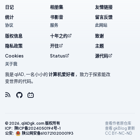
日记
相册集
友情链接
统计
书影音
留言反馈
协议
服务
此网站
版权信息
十年之约
致谢
隐私政策
开往
主题
Cookies
Status
源代码
关于我
我是 qlAD, 一名小小的
计算机爱好者
，致力于探索能改
变世界的代码。
©
2026
, qlADgk.com 版权所有
查看作者原仓库
ICP:
陕ICP备2024050194号-1
查看 gkBlog 更新
CC BY-NC-ND
公安:
陕公网安备61072102000193