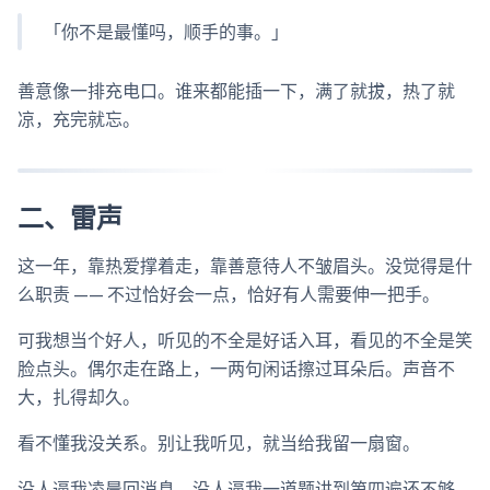
「你不是最懂吗，顺手的事。」
善意像一排充电口。谁来都能插一下，满了就拔，热了就
凉，充完就忘。
二、雷声
这一年，靠热爱撑着走，靠善意待人不皱眉头。没觉得是什
么职责 —— 不过恰好会一点，恰好有人需要伸一把手。
可我想当个好人，听见的不全是好话入耳，看见的不全是笑
脸点头。偶尔走在路上，一两句闲话擦过耳朵后。声音不
大，扎得却久。
看不懂我没关系。别让我听见，就当给我留一扇窗。
没人逼我凌晨回消息，没人逼我一道题讲到第四遍还不够，