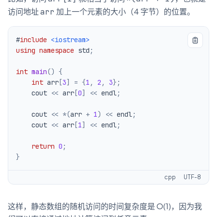
访问地址
加上一个元素的大小（4 字节）的位置。
arr
#
include
<iostream>
using
namespace
 std
;
int
main
(
)
{
int
 arr
[
3
]
=
{
1
,
2
,
3
}
;
    cout 
<<
 arr
[
0
]
<<
 endl
;
    cout 
<<
*
(
arr 
+
1
)
<<
 endl
;
    cout 
<<
 arr
[
1
]
<<
 endl
;
return
0
;
}
cpp
UTF-8
这样，静态数组的随机访问的时间复杂度是 O(1)，因为我