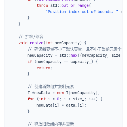
throw
 std
::
out_of_range
(
"Position index out of bounds: "
+
 
}
}
// 扩容/缩容
void
resize
(
int
 newCapacity
)
{
// 确保新容量不小于默认容量，且不小于当前元素个数
        newCapacity 
=
 std
::
max
(
{
newCapacity
,
 size_
,
if
(
newCapacity 
==
 capacity_
)
{
return
;
}
// 创建新数组并复制元素
        T 
*
newData 
=
new
 T
[
newCapacity
]
;
for
(
int
 i 
=
0
;
 i 
<
 size_
;
 i
++
)
{
            newData
[
i
]
=
 data_
[
i
]
;
}
// 释放旧数组内存并更新