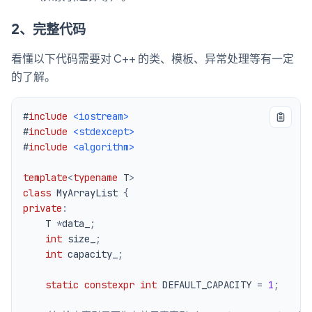
2、完整代码
看懂以下代码需要对 C++ 的类、模板、异常处理等有一定
的了解。
#
include
<iostream>
#
include
<stdexcept>
#
include
<algorithm>
template
<
typename
T
>
class
MyArrayList
{
private
:
    T 
*
data_
;
int
 size_
;
int
 capacity_
;
static
constexpr
int
 DEFAULT_CAPACITY 
=
1
;