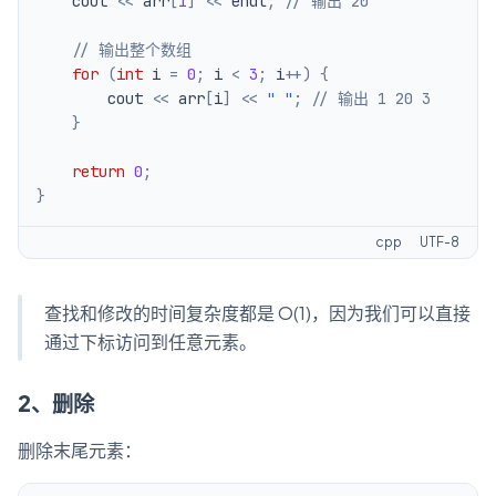
    cout 
<<
 arr
[
1
]
<<
 endl
;
// 输出 20
// 输出整个数组
for
(
int
 i 
=
0
;
 i 
<
3
;
 i
++
)
{
        cout 
<<
 arr
[
i
]
<<
" "
;
// 输出 1 20 3
}
return
0
;
}
cpp
UTF-8
查找和修改的时间复杂度都是 O(1)，因为我们可以直接
通过下标访问到任意元素。
2、删除
删除末尾元素：