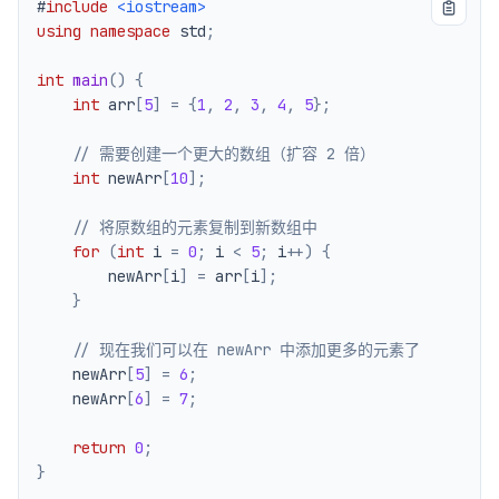
#
include
<iostream>
using
namespace
 std
;
int
main
(
)
{
int
 arr
[
5
]
=
{
1
,
2
,
3
,
4
,
5
}
;
// 需要创建一个更大的数组（扩容 2 倍）
int
 newArr
[
10
]
;
// 将原数组的元素复制到新数组中
for
(
int
 i 
=
0
;
 i 
<
5
;
 i
++
)
{
        newArr
[
i
]
=
 arr
[
i
]
;
}
// 现在我们可以在 newArr 中添加更多的元素了
    newArr
[
5
]
=
6
;
    newArr
[
6
]
=
7
;
return
0
;
}