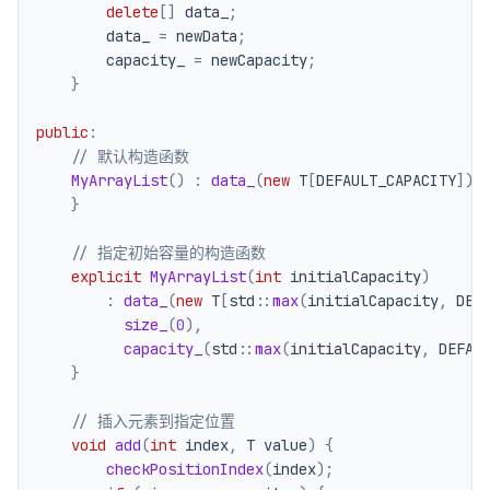
delete
[
]
 data_
;
        data_ 
=
 newData
;
        capacity_ 
=
 newCapacity
;
}
public
:
// 默认构造函数
MyArrayList
(
)
:
data_
(
new
 T
[
DEFAULT_CAPACITY
]
)
,
}
// 指定初始容量的构造函数
explicit
MyArrayList
(
int
 initialCapacity
)
:
data_
(
new
 T
[
std
::
max
(
initialCapacity
,
 DEF
size_
(
0
)
,
capacity_
(
std
::
max
(
initialCapacity
,
 DEFAU
}
// 插入元素到指定位置
void
add
(
int
 index
,
 T value
)
{
checkPositionIndex
(
index
)
;