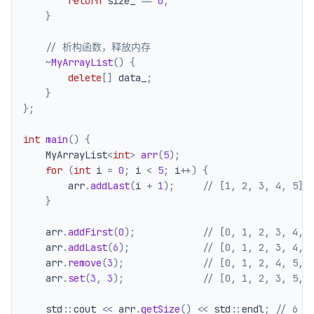
return
 size_ 
==
0
;
}
// 析构函数，释放内存
~
MyArrayList
(
)
{
delete
[
]
 data_
;
}
}
;
int
main
(
)
{
    MyArrayList
<
int
>
arr
(
5
)
;
for
(
int
 i 
=
0
;
 i 
<
5
;
 i
++
)
{
        arr
.
addLast
(
i 
+
1
)
;
// [1, 2, 3, 4, 5]
}
    arr
.
addFirst
(
0
)
;
// [0, 1, 2, 3, 4, 
    arr
.
addLast
(
6
)
;
// [0, 1, 2, 3, 4, 
    arr
.
remove
(
3
)
;
// [0, 1, 2, 4, 5, 
    arr
.
set
(
3
,
3
)
;
// [0, 1, 2, 3, 5, 
    std
::
cout 
<<
 arr
.
getSize
(
)
<<
 std
::
endl
;
// 6