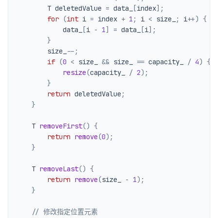
        T deletedValue 
=
 data_
[
index
]
;
for
(
int
 i 
=
 index 
+
1
;
 i 
<
 size_
;
 i
++
)
{
            data_
[
i 
-
1
]
=
 data_
[
i
]
;
}
        size_
--
;
if
(
0
<
 size_ 
&&
 size_ 
==
 capacity_ 
/
4
)
{
resize
(
capacity_ 
/
2
)
;
}
return
 deletedValue
;
}
    T 
removeFirst
(
)
{
return
remove
(
0
)
;
}
    T 
removeLast
(
)
{
return
remove
(
size_ 
-
1
)
;
}
// 修改指定位置元素