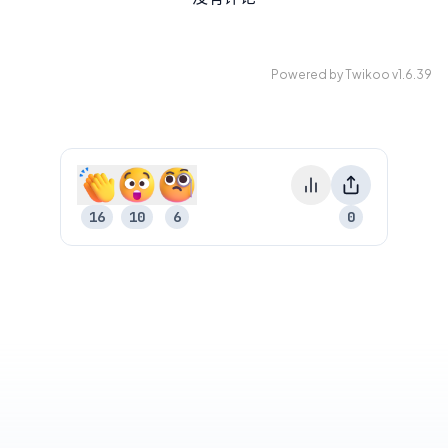
Powered by
Twikoo
v1.6.39
16
10
6
0
15
9
5