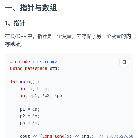
一、指针与数组
1、指针
在 C/C++ 中，指针是一个变量，它存储了另一个变量的
内
存地址
。
#
include
<iostream>
using
namespace
 std
;
int
main
(
)
{
int
 a
,
 b
,
 c
;
int
*
p1
,
*
p2
,
*
p3
;
    p1 
=
&
a
;
    p2 
=
&
b
;
    p3 
=
&
c
;
    cout 
<<
(
long
long
)
&
a 
<<
 endl
;
// 140733276388