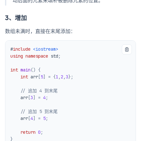
动后面的元素来填补被删除元素的位置。
3、增加
数组未满时，直接在末尾添加：
#
include
<iostream>
using
namespace
 std
;
int
main
(
)
{
int
 arr
[
5
]
=
{
1
,
2
,
3
}
;
// 追加 4 到末尾
    arr
[
3
]
=
4
;
// 追加 5 到末尾
    arr
[
4
]
=
5
;
return
0
;
}