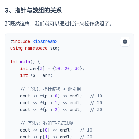
3、指针与数组的关系
那既然这样，我们就可以通过指针来操作数组了。
#
include
<iostream>
using
namespace
 std
;
int
main
(
)
{
int
 arr
[
3
]
=
{
10
,
20
,
30
}
;
int
*
p 
=
 arr
;
// 写法1：指针偏移 + 解引用
    cout 
<<
*
(
p 
+
0
)
<<
 endl
;
// 10
    cout 
<<
*
(
p 
+
1
)
<<
 endl
;
// 20
    cout 
<<
*
(
p 
+
2
)
<<
 endl
;
// 30
// 写法2：数组下标语法糖
    cout 
<<
 p
[
0
]
<<
 endl
;
// 10
    cout 
<<
 p
[
1
]
<<
 endl
;
// 20