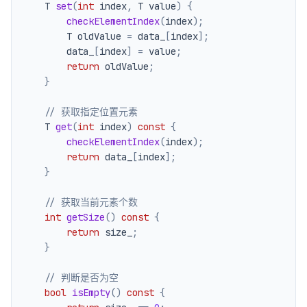
    T 
set
(
int
 index
,
 T value
)
{
checkElementIndex
(
index
)
;
        T oldValue 
=
 data_
[
index
]
;
        data_
[
index
]
=
 value
;
return
 oldValue
;
}
// 获取指定位置元素
    T 
get
(
int
 index
)
const
{
checkElementIndex
(
index
)
;
return
 data_
[
index
]
;
}
// 获取当前元素个数
int
getSize
(
)
const
{
return
 size_
;
}
// 判断是否为空
bool
isEmpty
(
)
const
{