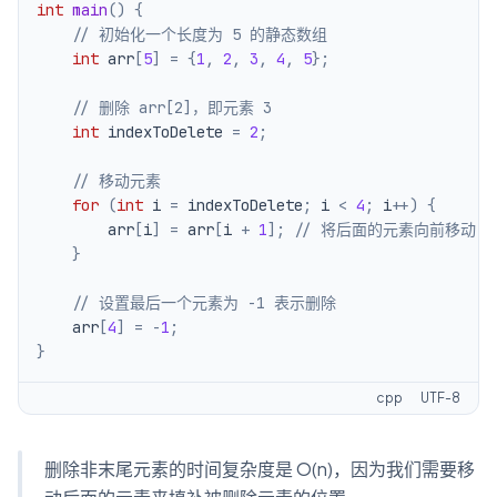
int
main
(
)
{
// 初始化一个长度为 5 的静态数组
int
 arr
[
5
]
=
{
1
,
2
,
3
,
4
,
5
}
;
// 删除 arr[2]，即元素 3
int
 indexToDelete 
=
2
;
// 移动元素
for
(
int
 i 
=
 indexToDelete
;
 i 
<
4
;
 i
++
)
{
        arr
[
i
]
=
 arr
[
i 
+
1
]
;
// 将后面的元素向前移动
}
// 设置最后一个元素为 -1 表示删除
    arr
[
4
]
=
-
1
;
}
cpp
UTF-8
删除非末尾元素的时间复杂度是 O(n)，因为我们需要移