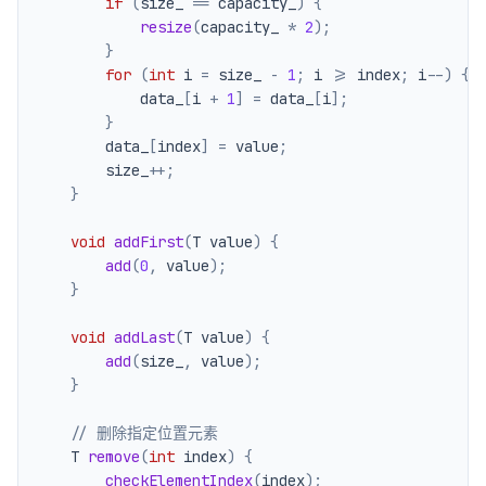
if
(
size_ 
==
 capacity_
)
{
resize
(
capacity_ 
*
2
)
;
}
for
(
int
 i 
=
 size_ 
-
1
;
 i 
>=
 index
;
 i
--
)
{
            data_
[
i 
+
1
]
=
 data_
[
i
]
;
}
        data_
[
index
]
=
 value
;
        size_
++
;
}
void
addFirst
(
T value
)
{
add
(
0
,
 value
)
;
}
void
addLast
(
T value
)
{
add
(
size_
,
 value
)
;
}
// 删除指定位置元素
    T 
remove
(
int
 index
)
{
checkElementIndex
(
index
)
;