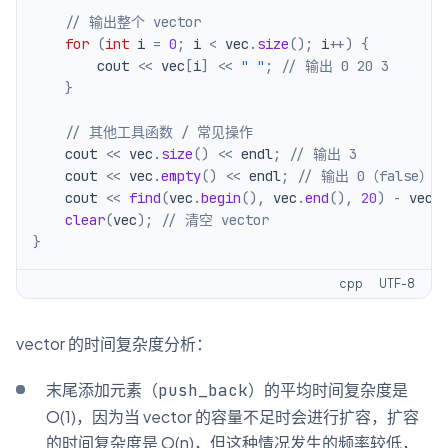
// 输出整个 vector
for
(
int
 i 
=
0
;
 i 
<
 vec
.
size
(
)
;
 i
++
)
{
        cout 
<<
 vec
[
i
]
<<
" "
;
// 输出 0 20 3
}
// 其他工具函数 / 常见操作
    cout 
<<
 vec
.
size
(
)
<<
 endl
;
// 输出 3
    cout 
<<
 vec
.
empty
(
)
<<
 endl
;
// 输出 0（false）
    cout 
<<
find
(
vec
.
begin
(
)
,
 vec
.
end
(
)
,
20
)
-
 vec
.
clear
(
vec
)
;
// 清空 vector
}
cpp
UTF-8
vector 的时间复杂度分析：
末尾添加元素（
）的平均时间复杂度是
push_back
O(1)，因为当 vector 的容量不足时会进行扩容，扩容
的时间复杂度是 O(n)，但这种情况发生的频率较低，