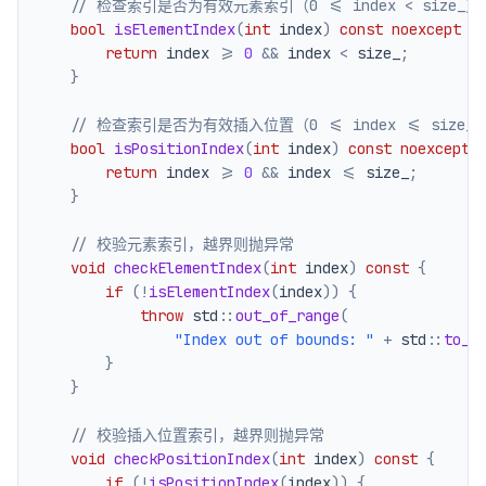
// 检查索引是否为有效元素索引（0 <= index < size_）
bool
isElementIndex
(
int
 index
)
const
noexcept
{
return
 index 
>=
0
&&
 index 
<
 size_
;
}
// 检查索引是否为有效插入位置（0 <= index <= size_
bool
isPositionIndex
(
int
 index
)
const
noexcept
return
 index 
>=
0
&&
 index 
<=
 size_
;
}
// 校验元素索引，越界则抛异常
void
checkElementIndex
(
int
 index
)
const
{
if
(
!
isElementIndex
(
index
)
)
{
throw
 std
::
out_of_range
(
"Index out of bounds: "
+
 std
::
to_s
}
}
// 校验插入位置索引，越界则抛异常
void
checkPositionIndex
(
int
 index
)
const
{
if
(
!
isPositionIndex
(
index
)
)
{