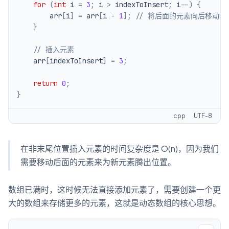
for
(
int
 i 
=
3
;
 i 
>
 indexToInsert
;
 i
--
)
{
        arr
[
i
]
=
 arr
[
i 
-
1
]
;
// 将后面的元素向后移动
}
// 插入元素
    arr
[
indexToInsert
]
=
3
;
return
0
;
}
cpp
UTF-8
在非末尾位置插入元素的时间复杂度是 O(n)，因为我们
需要移动后面的元素来为新元素腾出位置。
数组已满时，这时候无法直接添加元素了，需要创建一个更
大的数组来存储更多的元素，这就是动态数组的核心思想。