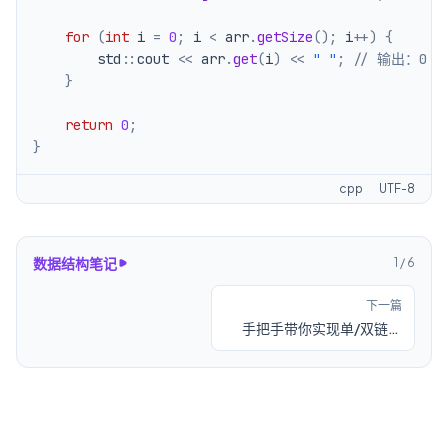
for
(
int
 i 
=
0
;
 i 
<
 arr
.
getSize
(
)
;
 i
++
)
{
        std
::
cout 
<<
 arr
.
get
(
i
)
<<
" "
;
// 输出：0 1 
}
return
0
;
}
cpp
UTF-8
数据结构笔记
1
/
6
下一篇
手把手带你实现单/双链表
（C/C++ 数据结构）