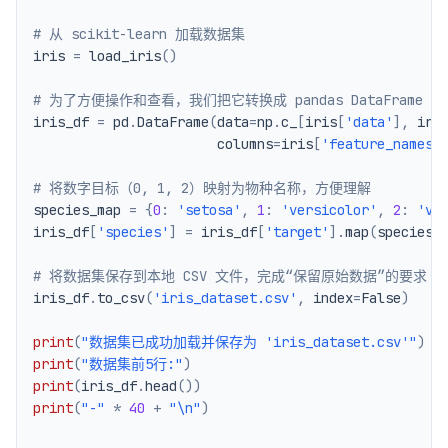
# 从 scikit-learn 加载数据集
iris 
=
 load_iris
(
)
# 为了方便操作和查看，我们把它转换成 pandas DataFrame
iris_df 
=
 pd
.
DataFrame
(
data
=
np
.
c_
[
iris
[
'data'
]
,
 iri
                       columns
=
iris
[
'feature_names'
# 将数字目标（0, 1, 2）映射为物种名称，方便理解
species_map 
=
{
0
:
'setosa'
,
1
:
'versicolor'
,
2
:
'vi
iris_df
[
'species'
]
=
 iris_df
[
'target'
]
.
map
(
species_
# 将数据集保存到本地 CSV 文件，完成“保留原始数据”的要求
iris_df
.
to_csv
(
'iris_dataset.csv'
,
 index
=
False
)
print
(
"数据集已成功加载并保存为 'iris_dataset.csv'"
)
print
(
"数据集前5行:"
)
print
(
iris_df
.
head
(
)
)
print
(
"-"
*
40
+
"\n"
)