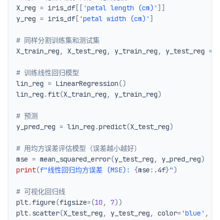
X_reg 
=
 iris_df
[
[
'petal length (cm)'
]
]
y_reg 
=
 iris_df
[
'petal width (cm)'
]
# 同样分割训练集和测试集
X_train_reg
,
 X_test_reg
,
 y_train_reg
,
 y_test_reg 
=
 
# 训练线性回归模型
lin_reg 
=
 LinearRegression
(
)
lin_reg
.
fit
(
X_train_reg
,
 y_train_reg
)
# 预测
y_pred_reg 
=
 lin_reg
.
predict
(
X_test_reg
)
# 用均方误差评估模型（误差越小越好）
mse 
=
 mean_squared_error
(
y_test_reg
,
 y_pred_reg
)
print
(
f"线性回归均方误差 (MSE): 
{
mse
:
.4f
}
"
)
# 可视化回归线
plt
.
figure
(
figsize
=
(
10
,
7
)
)
plt
.
scatter
(
X_test_reg
,
 y_test_reg
,
 color
=
'blue'
,
 l