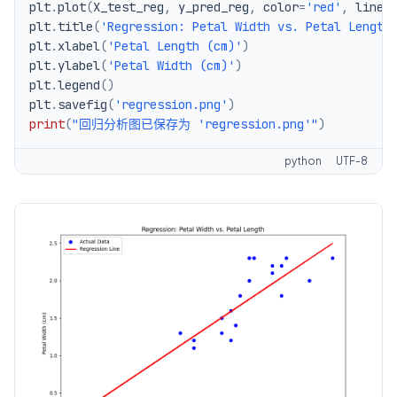
plt
.
plot
(
X_test_reg
,
 y_pred_reg
,
 color
=
'red'
,
 linew
plt
.
title
(
'Regression: Petal Width vs. Petal Length
plt
.
xlabel
(
'Petal Length (cm)'
)
plt
.
ylabel
(
'Petal Width (cm)'
)
plt
.
legend
(
)
plt
.
savefig
(
'regression.png'
)
print
(
"回归分析图已保存为 'regression.png'"
)
python
UTF-8