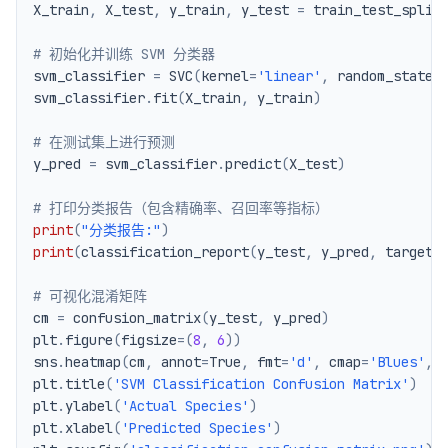
X_train
,
 X_test
,
 y_train
,
 y_test 
=
 train_test_split
# 初始化并训练 SVM 分类器
svm_classifier 
=
 SVC
(
kernel
=
'linear'
,
 random_state
=
svm_classifier
.
fit
(
X_train
,
 y_train
)
# 在测试集上进行预测
y_pred 
=
 svm_classifier
.
predict
(
X_test
)
# 打印分类报告（包含精确率、召回率等指标）
print
(
"分类报告:"
)
print
(
classification_report
(
y_test
,
 y_pred
,
 target_
# 可视化混淆矩阵
cm 
=
 confusion_matrix
(
y_test
,
 y_pred
)
plt
.
figure
(
figsize
=
(
8
,
6
)
)
sns
.
heatmap
(
cm
,
 annot
=
True
,
 fmt
=
'd'
,
 cmap
=
'Blues'
,
 
plt
.
title
(
'SVM Classification Confusion Matrix'
)
plt
.
ylabel
(
'Actual Species'
)
plt
.
xlabel
(
'Predicted Species'
)