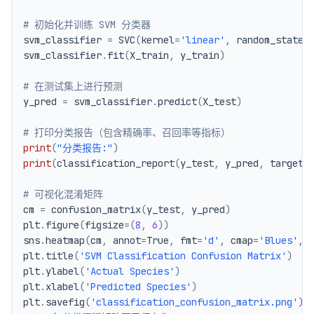
# 初始化并训练 SVM 分类器
svm_classifier 
=
 SVC
(
kernel
=
'linear'
,
 random_state
=
svm_classifier
.
fit
(
X_train
,
 y_train
)
# 在测试集上进行预测
y_pred 
=
 svm_classifier
.
predict
(
X_test
)
# 打印分类报告（包含精确率、召回率等指标）
print
(
"分类报告:"
)
print
(
classification_report
(
y_test
,
 y_pred
,
 target_
# 可视化混淆矩阵
cm 
=
 confusion_matrix
(
y_test
,
 y_pred
)
plt
.
figure
(
figsize
=
(
8
,
6
)
)
sns
.
heatmap
(
cm
,
 annot
=
True
,
 fmt
=
'd'
,
 cmap
=
'Blues'
,
 
plt
.
title
(
'SVM Classification Confusion Matrix'
)
plt
.
ylabel
(
'Actual Species'
)
plt
.
xlabel
(
'Predicted Species'
)
plt
.
savefig
(
'classification_confusion_matrix.png'
)