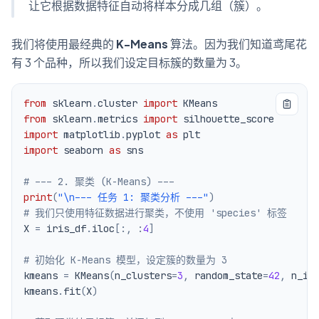
让它根据数据特征自动将样本分成几组（簇）。
我们将使用最经典的
K-Means
算法。因为我们知道鸢尾花
有 3 个品种，所以我们设定目标簇的数量为 3。
from
 sklearn
.
cluster 
import
from
 sklearn
.
metrics 
import
import
 matplotlib
.
pyplot 
as
import
 seaborn 
as
# --- 2. 聚类 (K-Means) ---
print
(
"\n--- 任务 1: 聚类分析 ---"
)
# 我们只使用特征数据进行聚类，不使用 'species' 标签
X 
=
 iris_df
.
iloc
[
:
,
:
4
]
# 初始化 K-Means 模型，设定簇的数量为 3
kmeans 
=
 KMeans
(
n_clusters
=
3
,
 random_state
=
42
,
 n_in
kmeans
.
fit
(
X
)