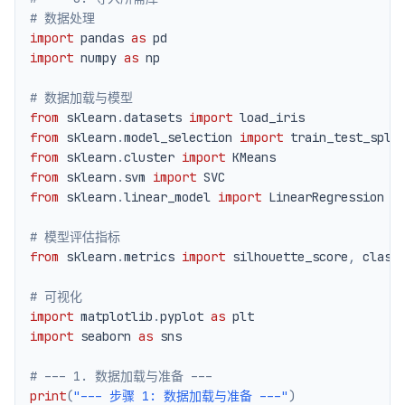
# 数据处理
import
 pandas 
as
import
 numpy 
as
# 数据加载与模型
from
 sklearn
.
datasets 
import
from
 sklearn
.
model_selection 
import
from
 sklearn
.
cluster 
import
from
 sklearn
.
svm 
import
from
 sklearn
.
linear_model 
import
# 模型评估指标
from
 sklearn
.
metrics 
import
 silhouette_score
,
 class
# 可视化
import
 matplotlib
.
pyplot 
as
import
 seaborn 
as
# --- 1. 数据加载与准备 ---
print
(
"--- 步骤 1: 数据加载与准备 ---"
)