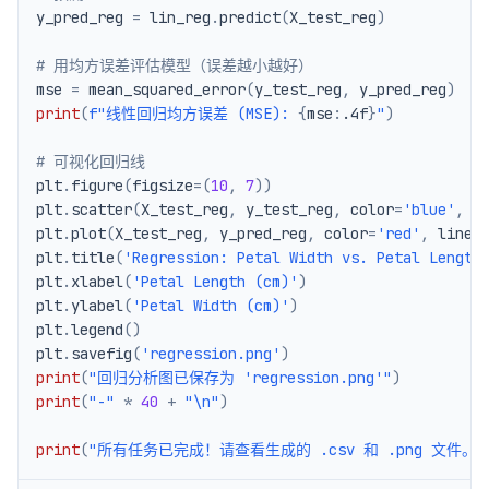
y_pred_reg 
=
 lin_reg
.
predict
(
X_test_reg
)
# 用均方误差评估模型（误差越小越好）
mse 
=
 mean_squared_error
(
y_test_reg
,
 y_pred_reg
)
print
(
f"线性回归均方误差 (MSE): 
{
mse
:
.4f
}
"
)
# 可视化回归线
plt
.
figure
(
figsize
=
(
10
,
7
)
)
plt
.
scatter
(
X_test_reg
,
 y_test_reg
,
 color
=
'blue'
,
 l
plt
.
plot
(
X_test_reg
,
 y_pred_reg
,
 color
=
'red'
,
 linew
plt
.
title
(
'Regression: Petal Width vs. Petal Length
plt
.
xlabel
(
'Petal Length (cm)'
)
plt
.
ylabel
(
'Petal Width (cm)'
)
plt
.
legend
(
)
plt
.
savefig
(
'regression.png'
)
print
(
"回归分析图已保存为 'regression.png'"
)
print
(
"-"
*
40
+
"\n"
)
print
(
"所有任务已完成！请查看生成的 .csv 和 .png 文件。"