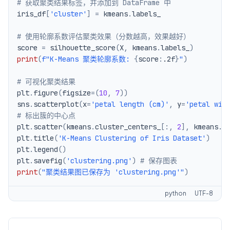
# 获取聚类结果标签，并添加到 DataFrame 中
iris_df
[
'cluster'
]
=
 kmeans
.
# 使用轮廓系数评估聚类效果（分数越高，效果越好）
score 
=
 silhouette_score
(
X
,
 kmeans
.
labels_
)
print
(
f"K-Means 聚类轮廓系数: 
{
score
:
.2f
}
"
)
# 可视化聚类结果
plt
.
figure
(
figsize
=
(
10
,
7
)
)
sns
.
scatterplot
(
x
=
'petal length (cm)'
,
 y
=
'petal wid
# 标出簇的中心点
plt
.
scatter
(
kmeans
.
cluster_centers_
[
:
,
2
]
,
 kmeans
.
c
plt
.
title
(
'K-Means Clustering of Iris Dataset'
)
plt
.
legend
(
)
plt
.
savefig
(
'clustering.png'
)
# 保存图表
print
(
"聚类结果图已保存为 'clustering.png'"
)
python
UTF-8