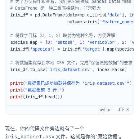
# 为了方便操作和查看，我们把它转换成 pandas DataFrame
# DataFrame 是一种二维表格结构，非常强大
iris_df 
=
 pd
.
DataFrame
(
data
=
np
.
c_
[
iris
[
'data'
]
,
 iri
                       columns
=
iris
[
'feature_names'
# 将数字目标（0, 1, 2）映射为物种名称，方便理解
species_map 
=
{
0
:
'setosa'
,
1
:
'versicolor'
,
2
:
'vi
iris_df
[
'species'
]
=
 iris_df
[
'target'
]
.
map
(
species_
# 将数据集保存到本地 CSV 文件，完成“保留原始数据”的要求
iris_df
.
to_csv
(
'iris_dataset.csv'
,
 index
=
False
)
print
(
"数据集已成功加载并保存为 'iris_dataset.csv'"
)
print
(
"数据集前 5 行:"
)
print
(
iris_df
.
head
(
)
)
python
UTF-8
现在，你的代码文件旁边就有了一个
文件，这就是你的“原始数据”。
iris_dataset.csv