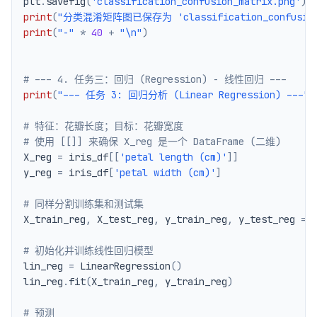
plt
.
savefig
(
'classification_confusion_matrix.png'
)
print
(
"分类混淆矩阵图已保存为 'classification_confusion_
print
(
"-"
*
40
+
"\n"
)
# --- 4. 任务三：回归 (Regression) - 线性回归 ---
print
(
"--- 任务 3: 回归分析 (Linear Regression) ---"
)
# 特征：花瓣长度；目标：花瓣宽度
# 使用 [[]] 来确保 X_reg 是一个 DataFrame (二维)
X_reg 
=
 iris_df
[
[
'petal length (cm)'
]
]
y_reg 
=
 iris_df
[
'petal width (cm)'
]
# 同样分割训练集和测试集
X_train_reg
,
 X_test_reg
,
 y_train_reg
,
 y_test_reg 
=
 
# 初始化并训练线性回归模型
lin_reg 
=
 LinearRegression
(
)
lin_reg
.
fit
(
X_train_reg
,
 y_train_reg
)
# 预测