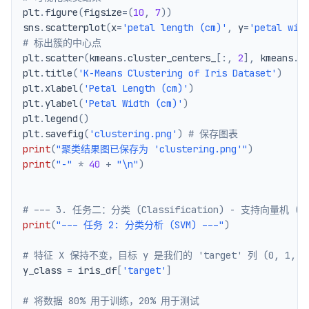
plt
.
figure
(
figsize
=
(
10
,
7
)
)
sns
.
scatterplot
(
x
=
'petal length (cm)'
,
 y
=
'petal wid
# 标出簇的中心点
plt
.
scatter
(
kmeans
.
cluster_centers_
[
:
,
2
]
,
 kmeans
.
c
plt
.
title
(
'K-Means Clustering of Iris Dataset'
)
plt
.
xlabel
(
'Petal Length (cm)'
)
plt
.
ylabel
(
'Petal Width (cm)'
)
plt
.
legend
(
)
plt
.
savefig
(
'clustering.png'
)
# 保存图表
print
(
"聚类结果图已保存为 'clustering.png'"
)
print
(
"-"
*
40
+
"\n"
)
# --- 3. 任务二：分类 (Classification) - 支持向量机 (SV
print
(
"--- 任务 2: 分类分析 (SVM) ---"
)
# 特征 X 保持不变，目标 y 是我们的 'target' 列 (0, 1, 2
y_class 
=
 iris_df
[
'target'
]
# 将数据 80% 用于训练，20% 用于测试