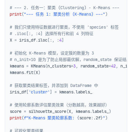
# --- 2. 任务一：聚类 (Clustering) - K-Means ---
print
(
"--- 任务 1: 聚类分析 (K-Means) ---"
)
# 我们只使用特征数据进行聚类，不使用 'species' 标签
# .iloc[:, :4] 选择所有行和前 4 列特征
X 
=
 iris_df
.
iloc
[
:
,
:
4
]
# 初始化 K-Means 模型，设定簇的数量为 3
# n_init=10 是为了防止局部最优解，random_state 保证结
kmeans 
=
 KMeans
(
n_clusters
=
3
,
 random_state
=
42
,
 n_in
kmeans
.
fit
(
X
)
# 获取聚类结果标签，并添加到 DataFrame 中
iris_df
[
'cluster'
]
=
 kmeans
.
# 使用轮廓系数评估聚类效果（分数越高，效果越好）
score 
=
 silhouette_score
(
X
,
 kmeans
.
labels_
)
print
(
f"K-Means 聚类轮廓系数: 
{
score
:
.2f
}
"
)
# 可视化聚类结果