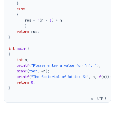
}
else
{
        res 
=
f
(
n 
-
1
)
*
 n
;
}
return
 res
;
}
int
main
(
)
{
int
 n
;
printf
(
"Please enter a value for 'n': "
)
;
scanf
(
"%d"
,
&
n
)
;
printf
(
"The factorial of %d is: %d"
,
 n
,
f
(
n
)
)
;
return
0
;
}
c
UTF-8