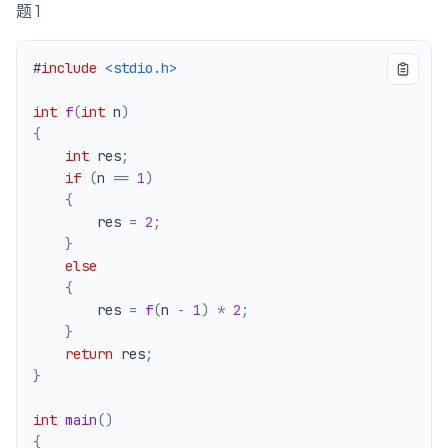
题 1
#
include
<stdio.h>
int
f
(
int
 n
)
{
int
 res
;
if
(
n 
==
1
)
{
        res 
=
2
;
}
else
{
        res 
=
f
(
n 
-
1
)
*
2
;
}
return
 res
;
}
int
main
(
)
{