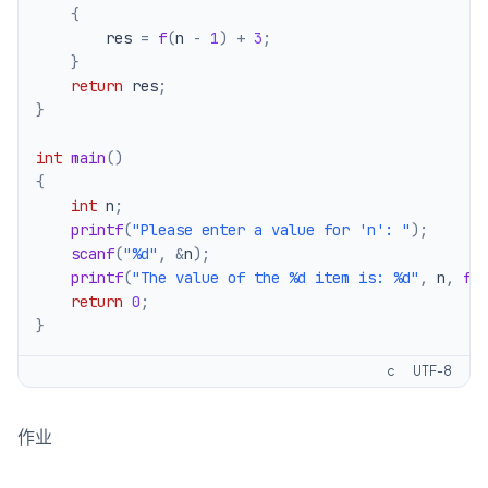
{
        res 
=
f
(
n 
-
1
)
+
3
;
}
return
 res
;
}
int
main
(
)
{
int
 n
;
printf
(
"Please enter a value for 'n': "
)
;
scanf
(
"%d"
,
&
n
)
;
printf
(
"The value of the %d item is: %d"
,
 n
,
f
(
return
0
;
}
c
UTF-8
作业