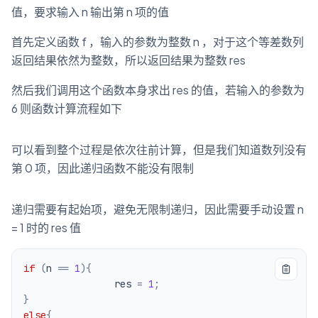
值，要求输入 n 输出第 n 项的值
首先定义函数 f ，输入的参数为整数 n ，对于这个等差数列
返回结果依然为整数，所以返回结果为整数 res
然后我们调用这个函数本身求出 res 的值，若输入的参数为
6 则函数计算流程如下
可以看到整个过程是依次往前计算，但是我们知道数列没有
第 0 项，因此递归函数不能没有限制
递归需要有起始项，避免无限制递归，因此需要手动设置 n
= 1 时的 res 值
if
(
n 
==
1
)
{
                res 
=
1
;
}
else
{