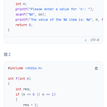
int
 n
;
printf
(
"Please enter a value for 'n': "
)
;
scanf
(
"%d"
,
&
n
)
;
printf
(
"The value of the %d item is: %d"
,
 n
,
f
(
return
0
;
}
c
UTF-8
题 2
#
include
<stdio.h>
int
f
(
int
 n
)
{
int
 res
;
if
(
n 
==
0
||
 n 
==
1
)
{
        res 
=
1
;